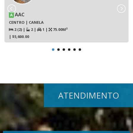
AAC
A
CENTRO | CANELA
2 (2)
|
2
|
1
|
75.00M²
| $5,600.00
ATENDIMENTO