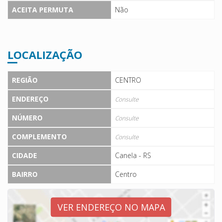
ACEITA PERMUTA
Não
LOCALIZAÇÃO
REGIÃO
CENTRO
ENDEREÇO
Consulte
NÚMERO
Consulte
COMPLEMENTO
Consulte
CIDADE
Canela - RS
BAIRRO
Centro
VER ENDEREÇO NO MAPA