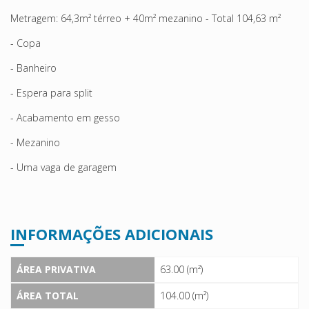
Metragem: 64,3m² térreo + 40m² mezanino - T
otal 104,63 m²
- Copa
- Banheiro
- Espera para split
- Acabamento em gesso
- Mezanino
- Uma vaga de garagem
INFORMAÇÕES ADICIONAIS
ÁREA PRIVATIVA
63.00 (m²)
ÁREA TOTAL
104.00 (m²)