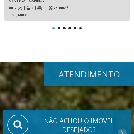
CENTRO | CANELA
2 (2)
|
2
|
1
|
75.00M²
| $5,600.00
ATENDIMENTO
NÃO ACHOU O IMÓVEL
DESEJADO?